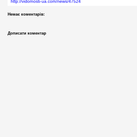
http://vidomosti-ua.com/news/47524
Немає коментарів:
Дописати коментар