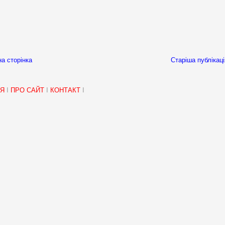
а сторінка
Старіша публікаці
НЯ
I
ПРО САЙТ
I
КОНТАКТ
I