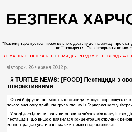
БЕЗПЕКА ХАРЧ
"Кожному гарантується право вільного доступу до інформації про стан д
на її поширення. Така інформація не може 
I
ДОМАШНЯ СТОРІНКА БЕР
I
ТЕМИ ДЛЯ РОЗДУМІВ
I
РОЗСЛІДУВАН
вівторок, 26 червня 2012 р.
§ TURTLE NEWS: [FOOD] Пестициди з овоч
гіперактивними
Овочі й фрукти, що містять пестициди, можуть спровокувати в 
такого висновку прийшла група вчених із Гарвардського універси
У ході дослідження вони встановили зв'язок між поведінкою діт
пестицидів. Що вищою виявилася концентрація отруйних речовин
концентрацією уваги й інших симптомів гіперактивності.