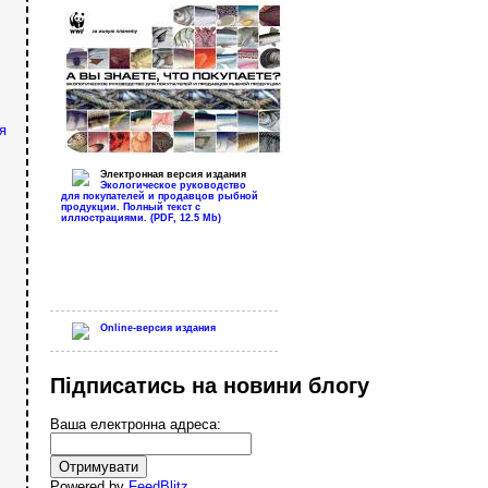
я
Электронная версия издания
Экологическое руководство
для покупателей и продавцов рыбной
продукции. Полный текст с
иллюстрациями. (PDF, 12.5 Mb)
Online-версия издания
Підписатись на новини блогу
Ваша електронна адреса:
Powered by
FeedBlitz