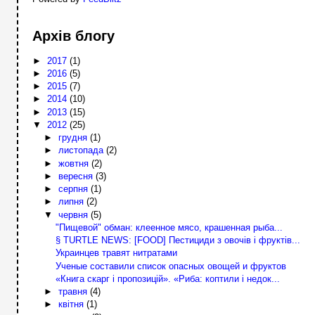
Архів блогу
►
2017
(1)
►
2016
(5)
►
2015
(7)
►
2014
(10)
►
2013
(15)
▼
2012
(25)
►
грудня
(1)
►
листопада
(2)
►
жовтня
(2)
►
вересня
(3)
►
серпня
(1)
►
липня
(2)
▼
червня
(5)
"Пищевой" обман: клеенное мясо, крашенная рыба...
§ TURTLE NEWS: [FOOD] Пестициди з овочів і фруктів...
Украинцев травят нитратами
Ученые составили список опасных овощей и фруктов
«Книга скарг і пропозицій». «Риба: коптили і недок...
►
травня
(4)
►
квітня
(1)