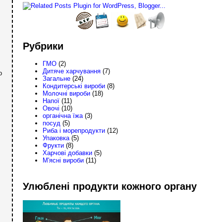
Рубрики
ГМО
(2)
Дитяче харчування
(7)
о
Загальне
(24)
Кондитерські вироби
(8)
Молочні вироби
(18)
Напої
(11)
Овочі
(10)
органічна їжа
(3)
посуд
(5)
Риба і морепродукти
(12)
Упаковка
(5)
Фрукти
(8)
Харчові добавки
(5)
M'ясні вироби
(11)
Улюблені продукти кожного органу