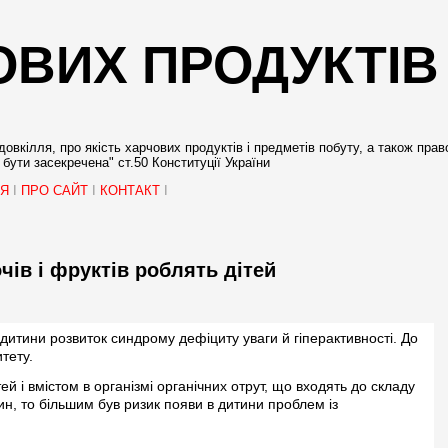
ОВИХ ПРОДУКТІВ
овкілля, про якість харчових продуктів і предметів побуту, а також прав
бути засекречена" ст.50 Конституції України
НЯ
I
ПРО САЙТ
I
КОНТАКТ
I
ів і фруктів роблять дітей
дитини розвиток синдрому дефіциту уваги й гіперактивності. До
тету.
ей і вмістом в організмі органічних отрут, що входять до складу
, то більшим був ризик появи в дитини проблем із