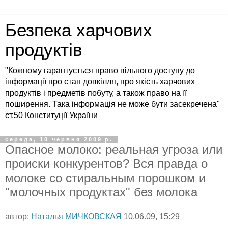
Безпека харчових
продуктів
"Кожному гарантується право вільного доступу до
інформації про стан довкілля, про якість харчових
продуктів і предметів побуту, а також право на її
поширення. Така інформація не може бути засекречена"
ст.50 Конституції України
середа, 10 червня 2009 р.
Опасное молоко: реальная угроза или
происки конкурентов? Вся правда о
молоке со стиральным порошком и
"молочных продуктах" без молока
автор:
Наталья МИЧКОВСКАЯ
10.06.09, 15:29