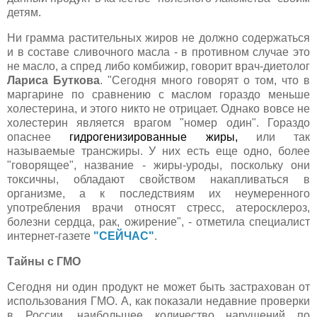
детям.
Ни грамма растительных жиров не должно содержаться
и в составе сливочного масла - в противном случае это
не масло, а спред либо комбижир, говорит врач-диетолог
Лариса Буткова
. "Сегодня много говорят о том, что в
маргарине по сравнению с маслом гораздо меньше
холестерина, и этого никто не отрицает. Однако вовсе не
холестерин является врагом "номер один". Гораздо
опаснее
гидрогенизированные жиры,
или так
называемые трансжиры. У них есть еще одно, более
"говорящее", название - жиры-уроды, поскольку они
токсичны, обладают свойством накапливаться в
организме, а к последствиям их неумеренного
употребления врачи относят стресс, атеросклероз,
болезни сердца, рак, ожирение", - отметила специалист
интернет-газете
"СЕЙЧАС"
.
Тайны с ГМО
Сегодня ни один продукт не может быть застрахован от
использования ГМО. А, как показали недавние проверки
в России, наибольшее количество нарушений по