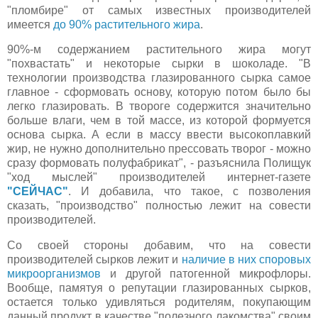
"пломбире" от самых известных производителей
имеется
до 90% растительного жира
.
90%-м содержанием растительного жира могут
"похвастать" и некоторые сырки в шоколаде. "В
технологии производства глазированного сырка самое
главное - сформовать основу, которую потом было бы
легко глазировать. В твороге содержится значительно
больше влаги, чем в той массе, из которой формуется
основа сырка. А если в массу ввести высокоплавкий
жир, не нужно дополнительно прессовать творог - можно
сразу формовать полуфабрикат", - разъяснила Полищук
"ход мыслей" производителей интернет-газете
"СЕЙЧАС"
. И добавила, что такое, с позволения
сказать, "производство" полностью лежит на совести
производителей.
Со своей стороны добавим, что на совести
производителей сырков лежит и
наличие в них споровых
микроорганизмов
и другой патогенной микрофлоры.
Вообще, памятуя о репутации глазированных сырков,
остается только удивляться родителям, покупающим
данный продукт в качестве "полезного лакомства" своим