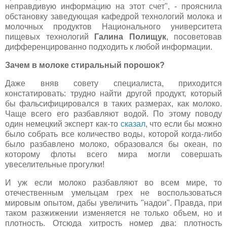
неправдивую информацию на этот счет", - прояснила
обстановку заведующая кафедрой технологий молока и
молочных продуктов Национального университета
пищевых технологий
Галина Полищук
, посоветовав
дифференцированно подходить к любой информации.
Зачем в молоке стиральный порошок?
Даже вняв совету специалиста, приходится
констатировать: трудно найти другой продукт, который
бы фальсифицировался в таких размерах, как молоко.
Чаще всего его разбавляют водой. По этому поводу
один немецкий эксперт как-то
сказал
, что если бы можно
было собрать все количество воды, которой когда-либо
было разбавлено молоко, образовался бы океан, по
которому флоты всего мира могли совершать
увеселительные прогулки!
И уж если молоко разбавляют во всем мире, то
отечественным умельцам грех не воспользоваться
мировым опытом, дабы увеличить "надои". Правда, при
таком разжижении изменяется не только объем, но и
плотность. Отсюда хитрость номер два: плотность