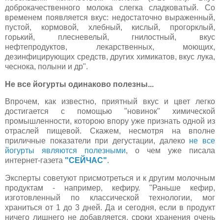
доброкачественного молока слегка сладковатый. Со
временем появляется вкус: недостаточно выраженный,
пустой, кормовой, хлебный, кислый, прогорклый,
горький, плесневелый, гнилостный, вкус
нефтепродуктов, лекарственных, моющих,
дезинфицирующих средств, других химикатов, вкус лука,
чеснока, полыни и др".
Не все йогурты одинаково полезны...
Впрочем, как известно, приятный вкус и цвет легко
достигается с помощью "новинок" химической
промышленности, которою впору уже признать одной из
отраслей пищевой. Скажем, несмотря на вполне
приличные показатели при дегустации, далеко
не все
йогурты являются полезными
, о чем уже писала
интернет-газета
"СЕЙЧАС"
.
Эксперты советуют присмотреться и к другим молочным
продуктам - например, кефиру. "Раньше кефир,
изготовленный по классической технологии, мог
храниться от 1 до 3 дней. Да и сегодня, если в продукт
ничего лишнего не добавляется, сроки хранения очень