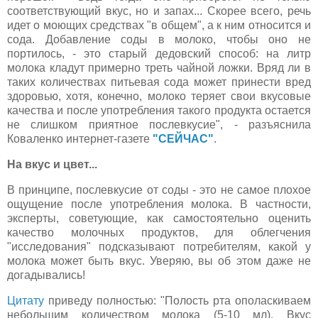
соответствующий вкус, но и запах... Скорее всего, речь
идет о моющих средствах "в общем", а к ним относится и
сода. Добавление соды в молоко, чтобы оно не
портилось, - это старый дедовский способ: на литр
молока кладут примерно треть чайной ложки. Вряд ли в
таких количествах питьевая сода может принести вред
здоровью, хотя, конечно, молоко теряет свои вкусовые
качества и после употребления такого продукта остается
не слишком приятное послевкусие", - разъяснила
Коваленко интернет-газете
"СЕЙЧАС"
.
На вкус и цвет...
В принципе, послевкусие от соды - это не самое плохое
ощущение после употребления молока. В частности,
эксперты, советующие, как самостоятельно оценить
качество молочных продуктов, для облегчения
"исследования" подсказывают потребителям, какой у
молока может быть вкус. Уверяю, вы об этом даже не
догадывались!
Цитату
приведу полностью: "Полость рта ополаскиваем
небольшим количеством молока (5-10 мл). Вкус