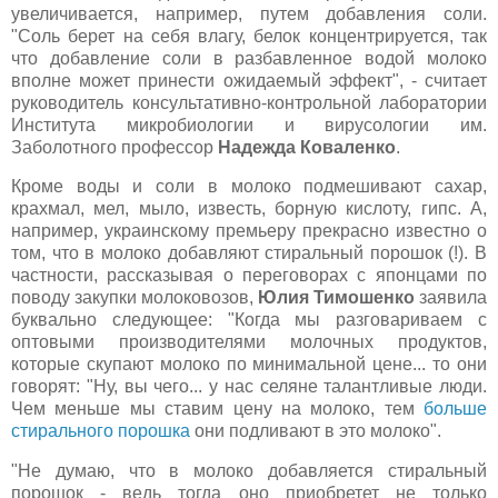
увеличивается, например, путем добавления соли.
"Соль берет на себя влагу, белок концентрируется, так
что добавление соли в разбавленное водой молоко
вполне может принести ожидаемый эффект", - считает
руководитель консультативно-контрольной лаборатории
Института микробиологии и вирусологии им.
Заболотного профессор
Надежда Коваленко
.
Кроме воды и соли в молоко подмешивают сахар,
крахмал, мел, мыло, известь, борную кислоту, гипс. А,
например, украинскому премьеру прекрасно известно о
том, что в молоко добавляют стиральный порошок (!). В
частности, рассказывая о переговорах с японцами по
поводу закупки молоковозов,
Юлия Тимошенко
заявила
буквально следующее: "Когда мы разговариваем с
оптовыми производителями молочных продуктов,
которые скупают молоко по минимальной цене... то они
говорят: "Ну, вы чего... у нас селяне талантливые люди.
Чем меньше мы ставим цену на молоко, тем
больше
стирального порошка
они подливают в это молоко".
"Не думаю, что в молоко добавляется стиральный
порошок - ведь тогда оно приобретет не только